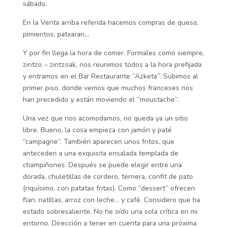
sábado.
En la Venta arriba referida hacemos compras de queso,
pimientos, patxaran…
Y por fin llega la hora de comer. Formales como siempre,
zintzo – zintzoak, nos reunimos todos a la hora prefijada
y entramos en el Bar Restaurante “Azketa”. Subimos al
primer piso, donde vemos que muchos franceses nos
han precedido y están moviendo el “moustache”.
Una vez que nos acomodamos, no queda ya un sitio
libre. Bueno, la cosa empieza con jamón y paté
“campagne”. También aparecen unos fritos, que
anteceden a una exquisita ensalada templada de
champiñones. Después se puede elegir entre una
dorada, chuletillas de cordero, ternera, confit de pato
(riquísimo, con patatas fritas). Como “dessert” ofrecen
flan, natillas, arroz con leche… y café. Considero que ha
estado sobresaliente. No he oído una sola crítica en mi
entorno. Dirección a tener en cuenta para una próxima