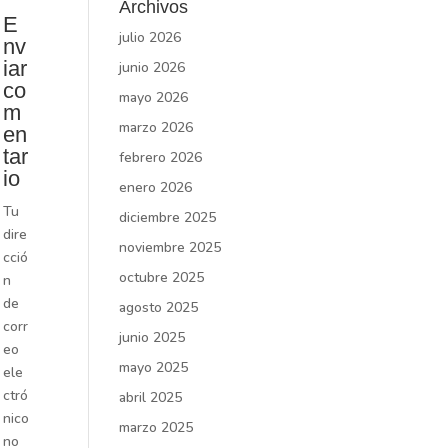
Archivos
E
julio 2026
nv
iar
junio 2026
co
mayo 2026
m
marzo 2026
en
tar
febrero 2026
io
enero 2026
Tu
diciembre 2025
dire
noviembre 2025
cció
octubre 2025
n
de
agosto 2025
corr
junio 2025
eo
mayo 2025
ele
ctró
abril 2025
nico
marzo 2025
no