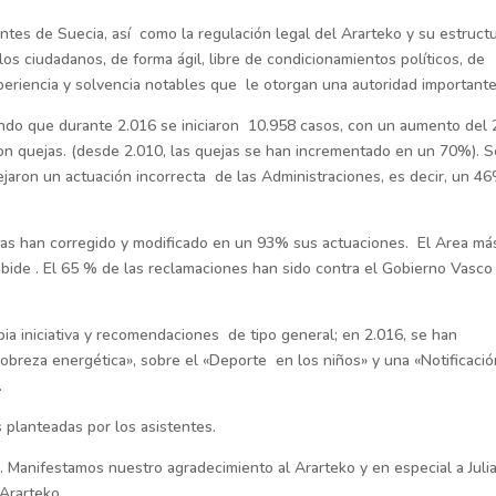
ntes de Suecia, así como la regulación legal del Ararteko y su estructu
los ciudadanos, de forma ágil, libre de condicionamientos políticos, de
periencia y solvencia notables que le otorgan una autoridad importante
cando que durante 2.016 se iniciaron 10.958 casos, con un aumento del
on quejas. (desde 2.010, las quejas se han incrementado en un 70%). S
ejaron un actuación incorrecta de las Administraciones, es decir, un 4
das han corregido y modificado en un 93% sus actuaciones. El Area má
nbide . El 65 % de las reclamaciones han sido contra el Gobierno Vasco
ia iniciativa y recomendaciones de tipo general; en 2.016, se han
obreza energética», sobre el «Deporte en los niños» y una «Notificació
.
s planteadas por los asistentes.
 Manifestamos nuestro agradecimiento al Ararteko y en especial a Juli
Ararteko.