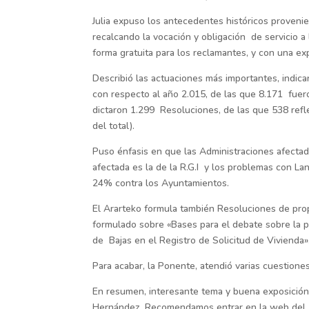
Julia expuso los antecedentes históricos provenie
recalcando la vocación y obligación de servicio a 
forma gratuita para los reclamantes, y con una ex
Describió las actuaciones más importantes, indi
con respecto al año 2.015, de las que 8.171 fuer
dictaron 1.299 Resoluciones, de las que 538 refl
del total).
Puso énfasis en que las Administraciones afecta
afectada es la de la R.G.I y los problemas con La
24% contra los Ayuntamientos.
El Ararteko formula también Resoluciones de prop
formulado sobre «Bases para el debate sobre la p
de Bajas en el Registro de Solicitud de Vivienda»
Para acabar, la Ponente, atendió varias cuestione
En resumen, interesante tema y buena exposición.
Hernández. Recomendamos entrar en la web del 