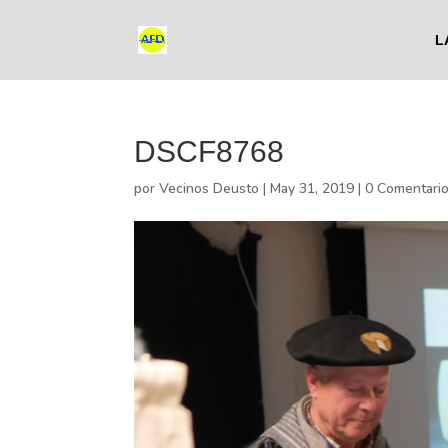
L
DSCF8768
por
Vecinos Deusto
|
May 31, 2019
|
0 Comentari