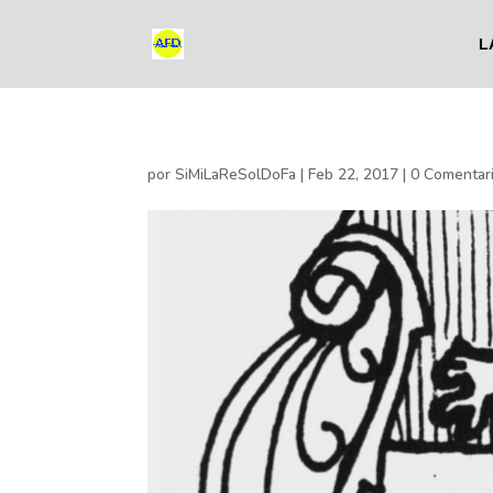
L
por
SiMiLaReSolDoFa
|
Feb 22, 2017
|
0 Comentar